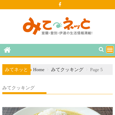
Skip
to
content
みてネッと
Home
みてクッキング
Page 5
みてクッキング