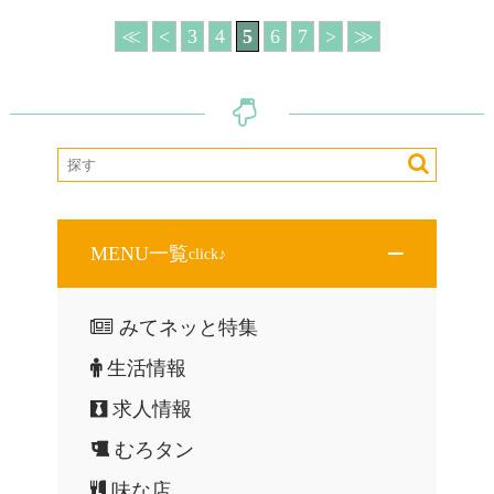
≪
<
3
4
5
6
7
>
≫
MENU一覧
click♪
みてネッと特集
生活情報
求人情報
むろタン
味な店