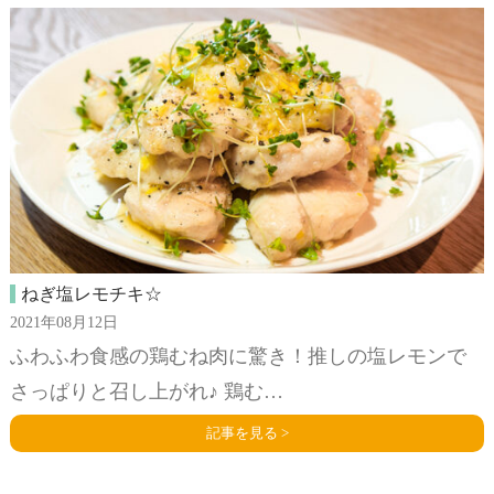
ねぎ塩レモチキ☆
2021年08月12日
ふわふわ食感の鶏むね肉に驚き！推しの塩レモンで
さっぱりと召し上がれ♪ 鶏む…
記事を見る >