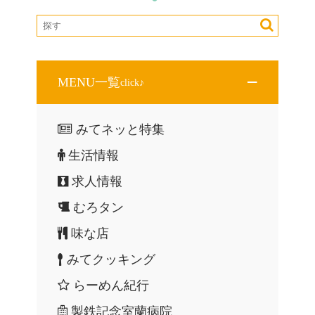
ョ
ン
MENU一覧
click♪
みてネッと特集
生活情報
求人情報
むろタン
味な店
みてクッキング
らーめん紀行
製鉄記念室蘭病院