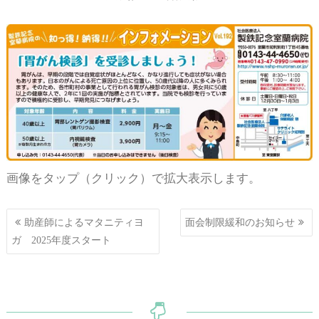
画像をタップ（クリック）で拡大表示します。
投
助産師によるマタニティヨ
面会制限緩和のお知らせ
稿
ガ 2025年度スタート
ナ
ビ
ゲ
ー
シ