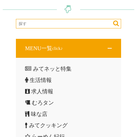
シ
ョ
ン
MENU一覧
click♪
みてネッと特集
生活情報
求人情報
むろタン
味な店
みてクッキング
らーめん紀行