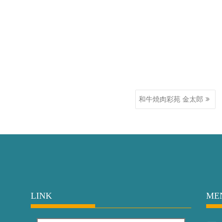
和牛焼肉彩苑 金太郎
LINK
ME