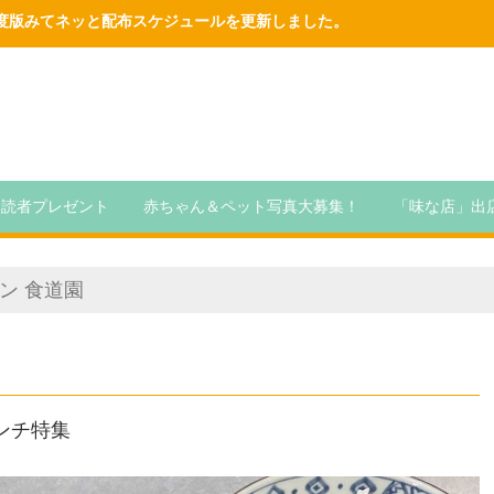
6年度版みてネッと配布スケジュールを更新しました。
読者プレゼント
赤ちゃん＆ペット写真大募集！
「味な店」出
ン 食道園
ランチ特集