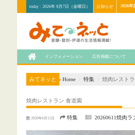
Skip
202
お知らせ
2026年 8月7日（金曜日）
to
content
インフォメーション
広告掲載について
みてネッと
Home
特集
焼肉レストラ
焼肉レストラン 食道園
特集
20260611焼肉
2026年6月11日