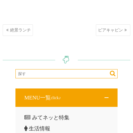
投
絶景ランチ
ビアキャビン
稿
ナ
ビ
ゲ
ー
シ
ョ
ン
MENU一覧
click♪
みてネッと特集
生活情報