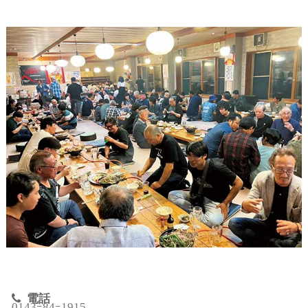
電話
0143ｰ84ｰ1915