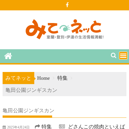
Skip
to
content
みてネッと
Home
特集
亀田公園ジンギスカン
亀田公園ジンギスカン
特集
どさんこの焼肉といえば
2025年4月24日