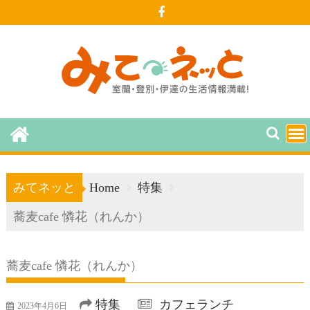
Skip
to
content
みてネッと
Home
特集
蕎麦cafe 憐花（れんか）
蕎麦cafe 憐花（れんか）
特集
カフェランチ
2023年4月6日