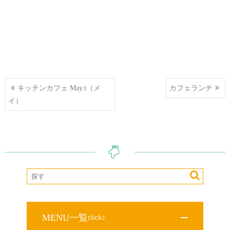
投
キッチンカフェ May.t（メ
カフェランチ
稿
イ）
ナ
ビ
ゲ
ー
シ
ョ
ン
MENU一覧
click♪