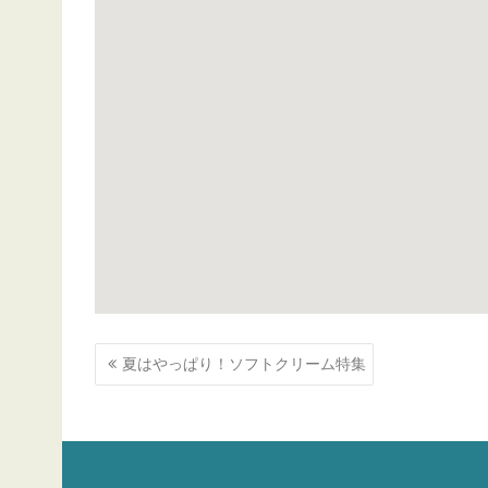
投
夏はやっぱり！ソフトクリーム特集
稿
ナ
ビ
ゲ
ー