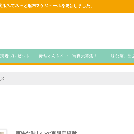
6年度版みてネッと配布スケジュールを更新しました。
読者プレゼント
赤ちゃん＆ペット写真大募集！
「味な店」出
ス
爽快な味わいの夏限定焼酎