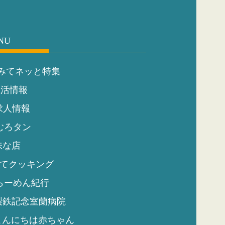
NU
みてネッと特集
生活情報
求人情報
むろタン
味な店
てクッキング
らーめん紀行
製鉄記念室蘭病院
こんにちは赤ちゃん