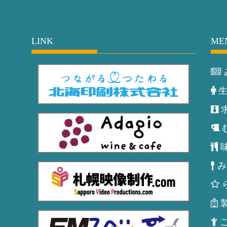
LINK
ME
み