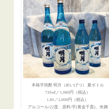
本格芋焼酎 明月（めいげつ） 夏ボトル
720㎖／1,080円（税込）
1.8ℓ／2,000円（税込）
アルコール/22度、原料/芋(黄金千貫)、米麹