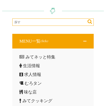
ビ
ゲ
ー
シ
ョ
ン
MENU一覧
click♪
みてネッと特集
生活情報
求人情報
むろタン
味な店
みてクッキング