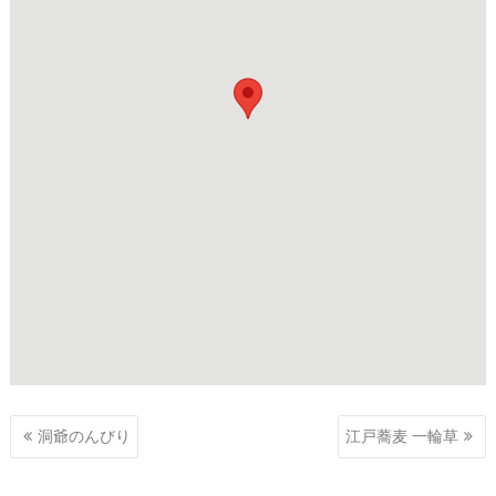
投
洞爺のんびり
江戸蕎麦 一輪草
稿
ナ