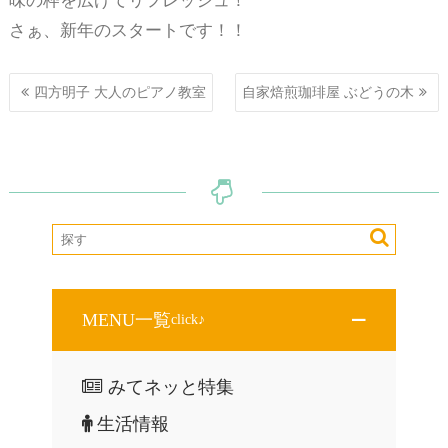
味の枠を広げてリフレッシュ！
さぁ、新年のスタートです！！
投
四方明子 大人のピアノ教室
自家焙煎珈琲屋 ぶどうの木
稿
ナ
ビ
ゲ
ー
シ
ョ
ン
MENU一覧
click♪
みてネッと特集
生活情報