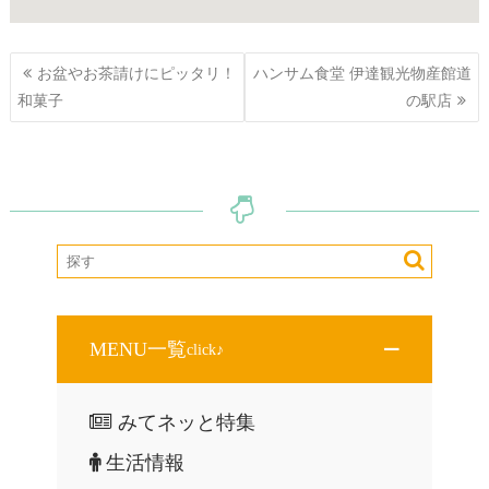
投
お盆やお茶請けにピッタリ！
ハンサム食堂 伊達観光物産館道
稿
和菓子
の駅店
ナ
ビ
ゲ
ー
シ
ョ
ン
MENU一覧
click♪
みてネッと特集
生活情報