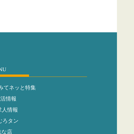
NU
みてネッと特集
生活情報
求人情報
むろタン
味な店