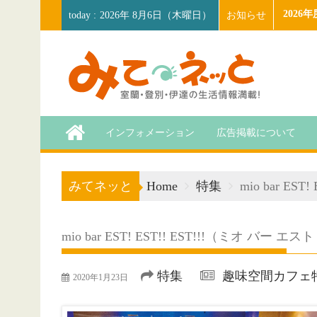
Skip
202
お知らせ
2026年 8月6日（木曜日）
to
content
インフォメーション
広告掲載について
みてネッと
Home
特集
mio bar E
mio bar EST! EST!! EST!!!（ミオ バー 
特集
趣味空間カフェ
2020年1月23日