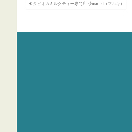
投
タピオカミルクティー専門店 茶maruki（マルキ）
稿
ナ
ビ
ゲ
ー
シ
ョ
ン