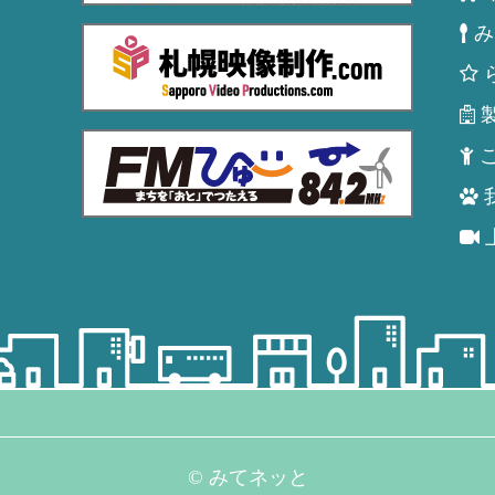
み
© みてネッと