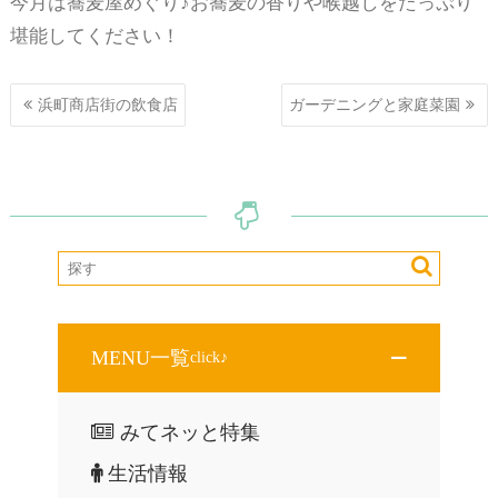
今月は蕎麦屋めぐり♪お蕎麦の香りや喉越しをたっぷり
堪能してください！
投
浜町商店街の飲食店
ガーデニングと家庭菜園
稿
ナ
ビ
ゲ
ー
シ
ョ
ン
MENU一覧
click♪
みてネッと特集
生活情報