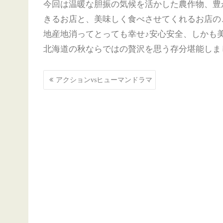
今回は温暖な胆振の気候を活かした農作物、豊
きるお店と、美味しく食べさせてくれるお店の
地産地消ってとっても幸せ♪安心安全、しかも
北海道の秋ならではの贅沢を思う存分堪能しま
投
アクションvsヒューマンドラマ
稿
ナ
ビ
ゲ
ー
シ
ョ
ン