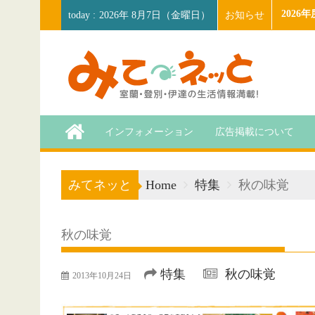
Skip
202
お知らせ
2026年 8月7日（金曜日）
to
content
インフォメーション
広告掲載について
みてネッと
Home
特集
秋の味覚
秋の味覚
特集
秋の味覚
2013年10月24日