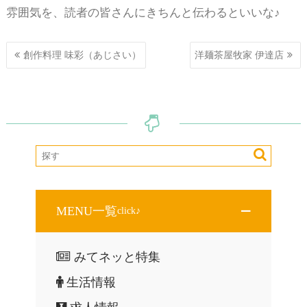
雰囲気を、読者の皆さんにきちんと伝わるといいな♪
投
創作料理 味彩（あじさい）
洋麺茶屋牧家 伊達店
稿
ナ
ビ
ゲ
ー
シ
ョ
ン
MENU一覧
click♪
みてネッと特集
生活情報