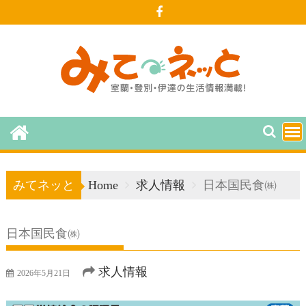
Skip
to
content
みてネッと
Home
求人情報
日本国民食㈱
日本国民食㈱
求人情報
2026年5月21日