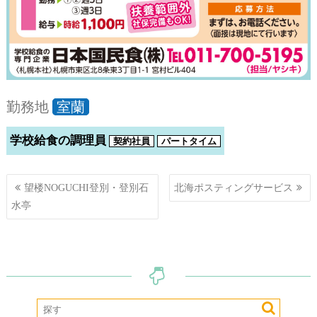
勤務地
室蘭
学校給食の調理員
契約社員
パートタイム
投
望楼NOGUCHI登別・登別石
北海ポスティングサービス
稿
水亭
ナ
ビ
ゲ
ー
シ
ョ
ン