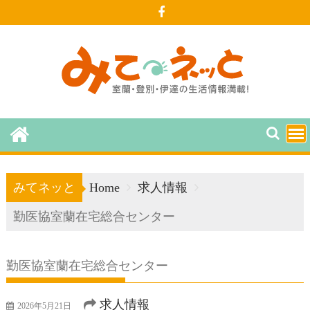
Skip
to
content
みてネッと
Home
求人情報
勤医協室蘭在宅総合センター
勤医協室蘭在宅総合センター
求人情報
2026年5月21日