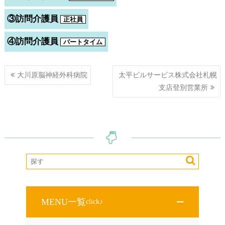
③訪問介護員
正社員
④訪問介護員
パートタイム
投
大川原脳神経外科病院
太平ビルサービス株式会社札幌
稿
支店登別営業所
ナ
ビ
ゲ
ー
シ
ョ
ン
MENU一覧
click♪