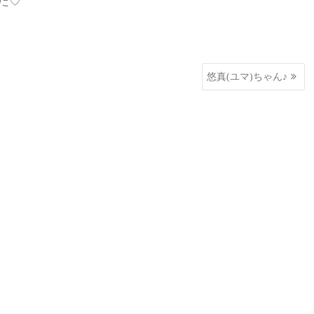
た♡
悠真(ユマ)ちゃん♪