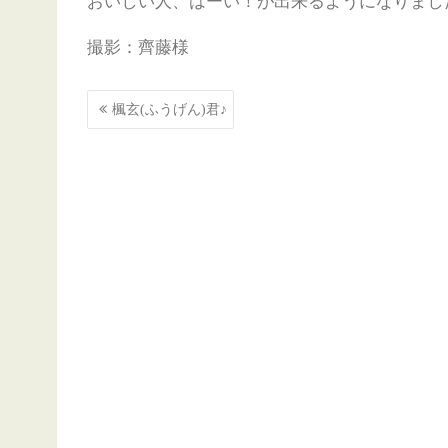
おいしい人、はーい！が出来るようになりまし
撮影：齊藤様
投
楓玄(ふうげん)君♪
稿
ナ
ビ
ゲ
ー
シ
ョ
ン