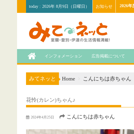
Skip
202
お知らせ
2026年 8月9日（日曜日）
to
content
インフォメーション
広告掲載について
みてネッと
Home
こんにちは赤ちゃん
花怜(カレン)ちゃん♪
こんにちは赤ちゃん
2024年4月25日