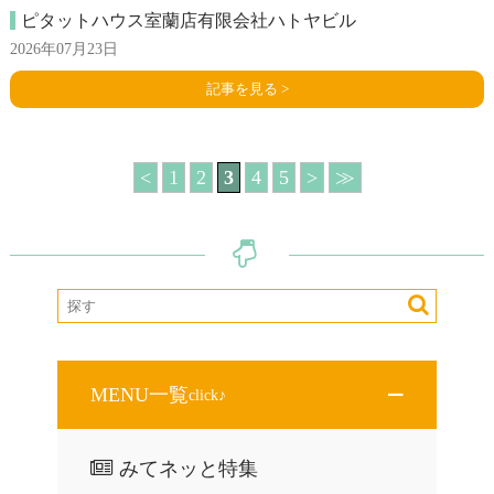
ピタットハウス室蘭店有限会社ハトヤビル
2026年07月23日
記事を見る >
<
1
2
3
4
5
>
≫
MENU一覧
click♪
みてネッと特集