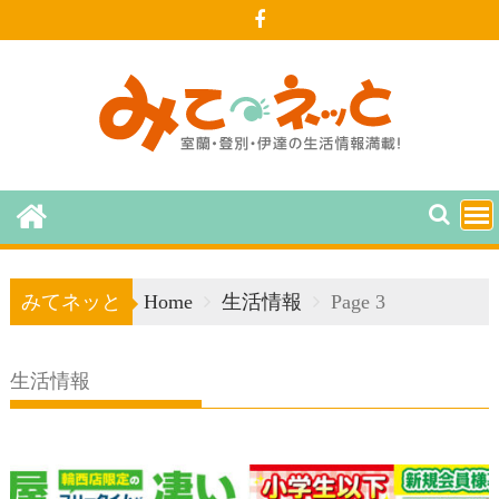
Skip
to
content
みてネッと
Home
生活情報
Page 3
生活情報