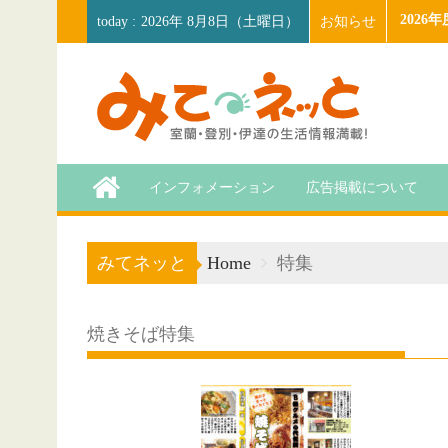
Skip
202
お知らせ
2026年 8月8日（土曜日）
to
content
インフォメーション
広告掲載について
みてネッと
Home
特集
焼きそば特集