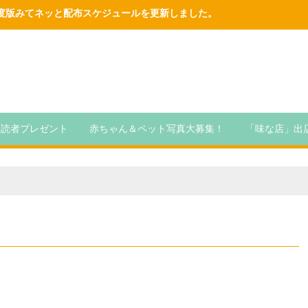
6年度版みてネッと配布スケジュールを更新しました。
読者プレゼント
赤ちゃん＆ペット写真大募集！
「味な店」出