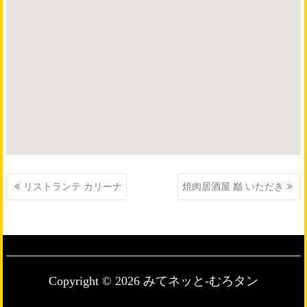
投
リストランテ カリーナ
焼肉居酒屋 巓 いただき
稿
ナ
ビ
ゲ
ー
シ
Copyright © 2026 みてネッと-むろタン
ョ
ン