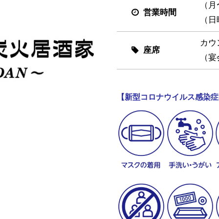
（月
営業時間
（日
カウ
座席
（宴
【新型コロナウイルス感染症