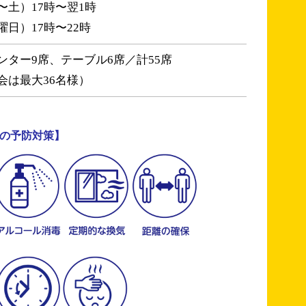
〜土）17時〜翌1時
曜日）17時〜22時
ンター9席、テーブル6席／計55席
会は最大36名様）
の予防対策】