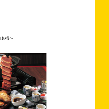
4名様〜
）