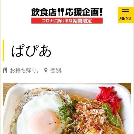
MENU
ぱぴあ
お持ち帰り,
登別,