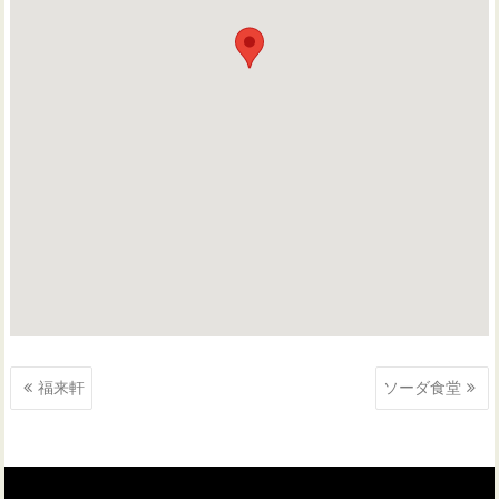
投
福来軒
ソーダ食堂
稿
ナ
ビ
ゲ